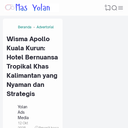
0
Beranda
Advertorial
Wisma Apollo
Kuala Kurun:
Hotel Bernuansa
Tropikal Khas
Kalimantan yang
Nyaman dan
Strategis
Yolan
Ads
Media
12 Okt
2025
5
menit baca