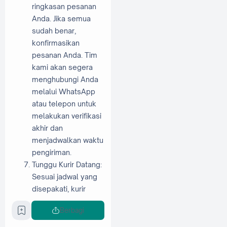
ringkasan pesanan
Anda. Jika semua
sudah benar,
konfirmasikan
pesanan Anda. Tim
kami akan segera
menghubungi Anda
melalui WhatsApp
atau telepon untuk
melakukan verifikasi
akhir dan
menjadwalkan waktu
pengiriman.
Tunggu Kurir Datang:
Sesuai jadwal yang
disepakati, kurir
khusus kami yang
Berbagi
terlatih akan datang
ke lokasi Anda.