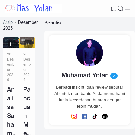
0
Arsip
Desember
Penulis
2025
28
23
Des
Des
emb
emb
er
er
Muhamad Yolan
202
202
✓
6
5
Berbagi insight, dan review seputar
An
Pa
AI untuk membantu Anda memahami
ali
nd
dunia kecerdasan buatan dengan
sa
ua
lebih mudah.
Sa
n
ha
M
m
e