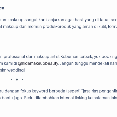
en
ebelum makeup sangat kami anjurkan agar hasil yang didapat se
at makeup dan memilih produk-produk yang aman di kulit, ter
n profesional dari makeup artist Kebumen terbaik, yuk bookin
m kami di
@hidamakeupbeauty
. Jangan tunggu mendekati hari
usim wedding!
atau dengan fokus keyword berbeda (seperti “jasa rias penganti
antu juga. Perlu ditambahkan internal linking ke halaman lain