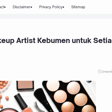
act
Disclaimer
Privacy Policy
Sitemap
eup Artist Kebumen untuk Seti
2
meni