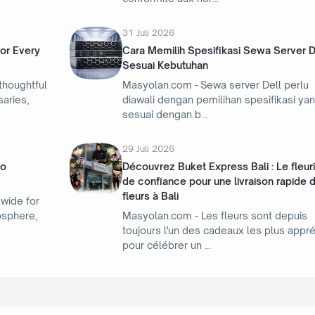
31 Juli 2026
or Every
Cara Memilih Spesifikasi Sewa Server D
Sesuai Kebutuhan
thoughtful
Masyolan.com - Sewa server Dell perlu
saries,
diawali dengan pemilihan spesifikasi ya
sesuai dengan b
29 Juli 2026
to
Découvrez Buket Express Bali : Le fleur
de confiance pour une livraison rapide 
fleurs à Bali
wide for
osphere,
Masyolan.com - Les fleurs sont depuis
toujours l'un des cadeaux les plus appr
pour célébrer un