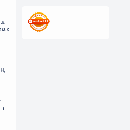
edukasi digital
edukasi mahasiswa
suai
masuk
freelance mahasiswa
Generasi Z
ide usaha kampus
inovasi kampus
g
inspirasi mahasiswa
 H,
kisah inspiratif
kolaborasi mahasiswa
Kuliner
mahasiswa digital
n
 di
mahasiswa sukses
mahasiswa UNS