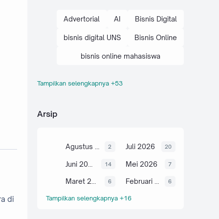
Advertorial
AI
Bisnis Digital
bisnis digital UNS
Bisnis Online
bisnis online mahasiswa
Tampilkan selengkapnya +53
brand personal mahasiswa
cara bisnis digital
Arsip
cara bisnis online mahasiswa
cara optimasi SEO
Agustus 2026
Juli 2026
2
20
Digital Marketing
E-Commerce
Juni 2026
Mei 2026
14
7
E-E-A-T
Maret 2026
Februari 2026
6
6
Tampilkan selengkapnya +16
a di
edukasi bisnis kampus
edukasi bisnis online