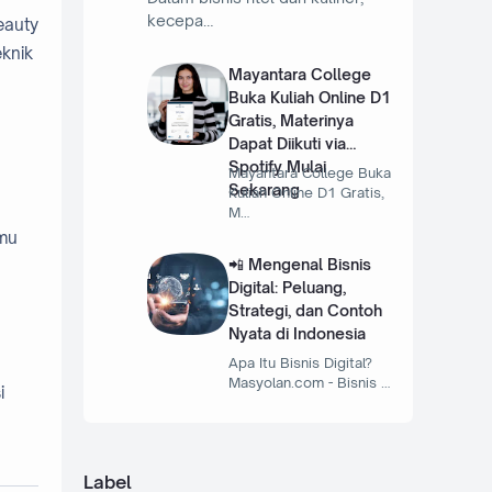
kecepa…
eauty
eknik
Mayantara College
Buka Kuliah Online D1
Gratis, Materinya
Dapat Diikuti via
Spotify Mulai
Mayantara College Buka
Sekarang
Kuliah Online D1 Gratis,
M…
amu
📲 Mengenal Bisnis
Digital: Peluang,
Strategi, dan Contoh
Nyata di Indonesia
Apa Itu Bisnis Digital?
Masyolan.com - Bisnis …
i
Label