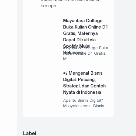
kecepa…
Mayantara College
Buka Kuliah Online D1
Gratis, Materinya
Dapat Diikuti via
Spotify Mulai
Mayantara College Buka
Sekarang
Kuliah Online D1 Gratis,
M…
📲 Mengenal Bisnis
Digital: Peluang,
Strategi, dan Contoh
Nyata di Indonesia
Apa Itu Bisnis Digital?
Masyolan.com - Bisnis …
Label