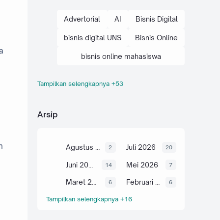
Advertorial
AI
Bisnis Digital
bisnis digital UNS
Bisnis Online
a
bisnis online mahasiswa
Tampilkan selengkapnya +53
brand personal mahasiswa
cara bisnis digital
Arsip
cara bisnis online mahasiswa
cara optimasi SEO
n
Agustus 2026
Juli 2026
2
20
Digital Marketing
E-Commerce
Juni 2026
Mei 2026
14
7
E-E-A-T
Maret 2026
Februari 2026
6
6
Tampilkan selengkapnya +16
edukasi bisnis kampus
edukasi bisnis online