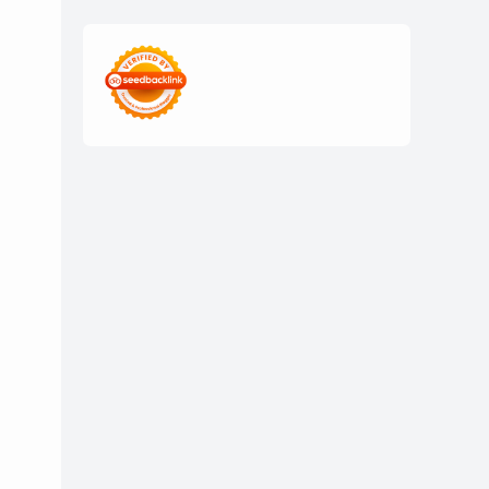
edukasi digital
edukasi mahasiswa
freelance mahasiswa
Generasi Z
ide usaha kampus
inovasi kampus
inspirasi mahasiswa
kisah inspiratif
kolaborasi mahasiswa
Kuliner
mahasiswa digital
mahasiswa sukses
mahasiswa UNS