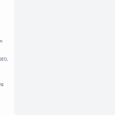
usaha mahasiswa UNS
usaha online UNS
website mahasiswa UNS
Wirausaha Digital
am
wirausaha UNS
SEO,
ng