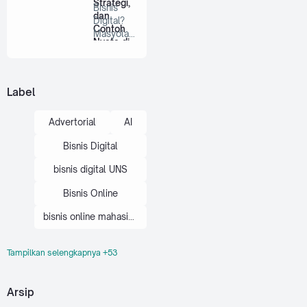
Strategi,
Bisnis
dan
Digital?
Contoh
Masyolan
Nyata di
.com -
Indonesi
Bisnis …
a
Label
Advertorial
AI
Bisnis Digital
bisnis digital UNS
Bisnis Online
bisnis online mahasiswa
Tampilkan selengkapnya +53
brand personal mahasiswa
cara bisnis digital
Arsip
cara bisnis online mahasiswa