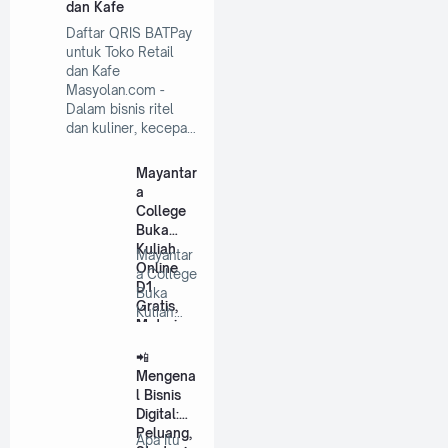
dan Kafe
Daftar QRIS BATPay
untuk Toko Retail
dan Kafe
Masyolan.com -
Dalam bisnis ritel
dan kuliner, kecepa…
Mayantar
a
College
Buka
Kuliah
Mayantar
Online
a College
D1
Buka
Gratis,
Kuliah
Materiny
Online
a Dapat
D1
📲
Diikuti via
Gratis,
Mengena
Spotify
M…
l Bisnis
Mulai
Digital:
Sekaran
Peluang,
g
Apa Itu