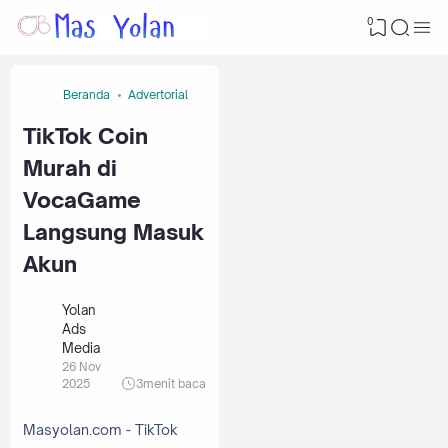
0
Beranda
Advertorial
TikTok Coin
Murah di
VocaGame
Langsung Masuk
Akun
Yolan
Ads
Media
26 Nov
2025
3
menit baca
Masyolan.com - TikTok