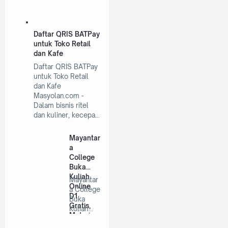
Daftar QRIS BATPay
untuk Toko Retail
dan Kafe
Daftar QRIS BATPay
untuk Toko Retail
dan Kafe
Masyolan.com -
Dalam bisnis ritel
dan kuliner, kecepa…
Mayantar
a
College
Buka
Kuliah
Mayantar
Online
a College
D1
Buka
Gratis,
Kuliah
Materiny
Online
a Dapat