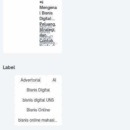
D1
📲
Diikuti via
Gratis,
Mengena
Spotify
M…
l Bisnis
Mulai
Digital:
Sekaran
Peluang,
g
Apa Itu
Strategi,
Bisnis
dan
Digital?
Contoh
Masyolan
Nyata di
.com -
Indonesi
Bisnis …
a
Label
Advertorial
AI
Bisnis Digital
bisnis digital UNS
Bisnis Online
bisnis online mahasiswa