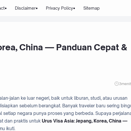
act
Disclaimer
Privacy Policy
Sitemap
Korea, China — Panduan Cepat &
3
meni
-jalan ke luar negeri, baik untuk liburan, studi, atau urusan
siapkan sebelum berangkat. Banyak traveler baru sering bin
al setiap negara punya proses yang berbeda. Supaya perjala
at dan praktis untuk
Urus Visa Asia: Jepang, Korea, China —
u ikuti.