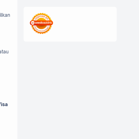
edukasi digital
ilkan
edukasi mahasiswa
freelance mahasiswa
Generasi Z
ide usaha kampus
atau
inovasi kampus
inspirasi mahasiswa
kisah inspiratif
kolaborasi mahasiswa
Kuliner
isa
mahasiswa digital
mahasiswa sukses
mahasiswa UNS