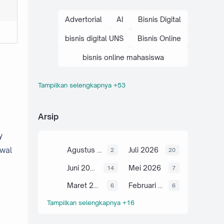
Advertorial
AI
Bisnis Digital
bisnis digital UNS
Bisnis Online
bisnis online mahasiswa
Tampilkan selengkapnya +53
brand personal mahasiswa
cara bisnis digital
Arsip
cara bisnis online mahasiswa
y
cara optimasi SEO
awal
Agustus 2026
Juli 2026
2
20
Digital Marketing
E-Commerce
Juni 2026
Mei 2026
14
7
E-E-A-T
Maret 2026
Februari 2026
6
6
Tampilkan selengkapnya +16
edukasi bisnis kampus
edukasi bisnis online