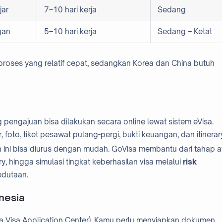
jar
7–10 hari kerja
Sedang
gan
5–10 hari kerja
Sedang – Ketat
i proses yang relatif cepat, sedangkan Korea dan China butuh
pengajuan bisa dilakukan secara online lewat sistem eVisa.
foto, tiket pesawat pulang-pergi, bukti keuangan, dan itinerar
n ini bisa diurus dengan mudah. GoVisa membantu dari tahap 
 hingga simulasi tingkat keberhasilan visa melalui
risk
edutaan.
nesia
rea Visa Application Center). Kamu perlu menyiapkan dokumen