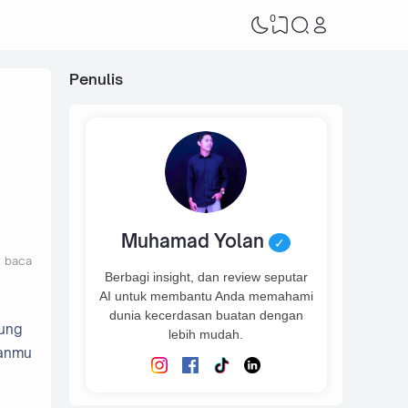
0
Penulis
Muhamad Yolan
✓
t baca
Berbagi insight, dan review seputar
AI untuk membantu Anda memahami
dunia kecerdasan buatan dengan
gung
lebih mudah.
nanmu