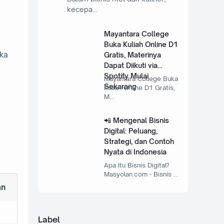
kecepa…
Mayantara College
Buka Kuliah Online D1
ika
Gratis, Materinya
Dapat Diikuti via
Spotify Mulai
Mayantara College Buka
Sekarang
Kuliah Online D1 Gratis,
M…
📲 Mengenal Bisnis
Digital: Peluang,
Strategi, dan Contoh
Nyata di Indonesia
Apa Itu Bisnis Digital?
Masyolan.com - Bisnis …
an
Label