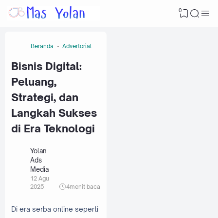
0
Beranda
Advertorial
Bisnis Digital:
Peluang,
Strategi, dan
Langkah Sukses
di Era Teknologi
Yolan
Ads
Media
12 Agu
2025
4
menit baca
Di era serba online seperti