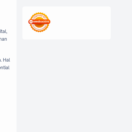
edukasi digital
edukasi mahasiswa
tal,
freelance mahasiswa
uhan
Generasi Z
ide usaha kampus
inovasi kampus
. Hal
inspirasi mahasiswa
ntial
kisah inspiratif
kolaborasi mahasiswa
Kuliner
mahasiswa digital
mahasiswa sukses
mahasiswa UNS