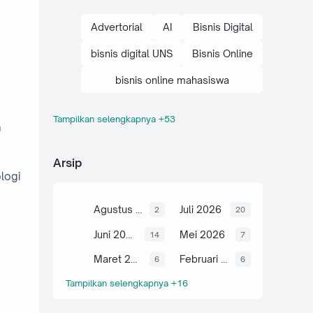
Advertorial
AI
Bisnis Digital
bisnis digital UNS
Bisnis Online
bisnis online mahasiswa
Tampilkan selengkapnya +53
brand personal mahasiswa
m
cara bisnis digital
Arsip
logi
cara bisnis online mahasiswa
cara optimasi SEO
Agustus 2026
Juli 2026
2
20
Digital Marketing
E-Commerce
Juni 2026
Mei 2026
14
7
E-E-A-T
Maret 2026
Februari 2026
6
6
Tampilkan selengkapnya +16
edukasi bisnis kampus
edukasi bisnis online