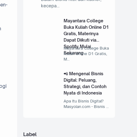
sen-
kecepa…
Mayantara College
Buka Kuliah Online D1
n
Gratis, Materinya
Dapat Diikuti via
Spotify Mulai
Mayantara College Buka
Sekarang
Kuliah Online D1 Gratis,
M…
📲 Mengenal Bisnis
Digital: Peluang,
ogi
Strategi, dan Contoh
Nyata di Indonesia
Apa Itu Bisnis Digital?
Masyolan.com - Bisnis …
Label